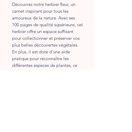
Découvrez notre herbier fleur, un
carnet inspirant pour tous les
amoureux de la nature. Avec ses
100 pages de qualité supérieure, cet
herbier offre un espace suffisant
pour collectionner et préserver vos
plus belles découvertes végétales.
En plus, il est doté d'une aide
pratique pour reconnaître les
différentes espèces de plantes, ce
qui en fait un outil précieux pour les
botanistes en herbe. Sa couverture
fleurie en fait également un
accessoire attrayant pour votre
collection de carnets. Que vous
soyez un amateur de botanique ou
simplement un passionné de nature,
cet herbier fleur ne manquera pas
de vous séduire.