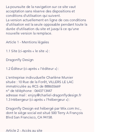
La poursuite de la navigation sur ce site vaut
acceptation sans réserve des dispositions et
conditions d'utilisation qui suivent.
La version actuellement en ligne de ces conditions
d'utilisation est la seule opposable pendant toute la
durée d'utilisation du site et jusqu'à ce qu'une
nouvelle version la remplace.
Article 1 - Mentions légales
1.1 Site (ci-après « le site ») :
Dragonfly Design
1.2 Éditeur (ci-après « l'éditeur ») :
L'entreprise indivuduelle Charlène Munier
située : 10 Rue de la Forêt, VILLERS LE LAC
immatriculée au RCS de
888655669
n° de téléphone :
0643713447
adresse mail :
enjoy@charliel-dragonflydesign.fr
1.3 Hébergeur (ci-après « l'hébergeur ») :
Dragonfly Design est hébergé par Wix.com Inc.,
dont le siège social est situé 500 Terry A François
Blvd San Francisco, CA 94158.
Article 2 - Accès au site