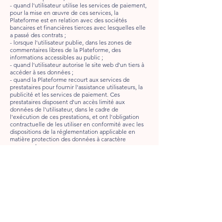
- quand l'utilisateur utilise les services de paiement,
pour la mise en œuvre de ces services, la
Plateforme est en relation avec des sociétés
bancaires et financières tierces avec lesquelles elle
a passé des contrats ;
- lorsque l'utilisateur publie, dans les zones de
commentaires libres de la Plateforme, des
informations accessibles au public ;
- quand l'utilisateur autorise le site web d'un tiers à
accéder à ses données ;
- quand la Plateforme recourt aux services de
prestataires pour fournir l'assistance utilisateurs, la
publicité et les services de paiement. Ces
prestataires disposent d'un accès limité aux
données de l'utilisateur, dans le cadre de
l'exécution de ces prestations, et ont l'obligation
contractuelle de les utiliser en conformité avec les
dispositions de la réglementation applicable en
matière protection des données à caractère
personnel ;
- si la loi l'exige, la Plateforme peut effectuer la
transmission de données pour donner suite aux
réclamations présentées contre la Plateforme et se
conformer aux procédures administratives et
judiciaires.
Article 12 - Offres commerciales
Vous êtes susceptible de recevoir des offres
commerciales de l'éditeur. Si vous ne le souhaitez